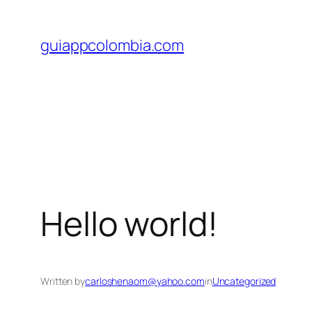
Saltar
al
guiappcolombia.com
contenido
Hello world!
Written by
carloshenaom@yahoo.com
in
Uncategorized